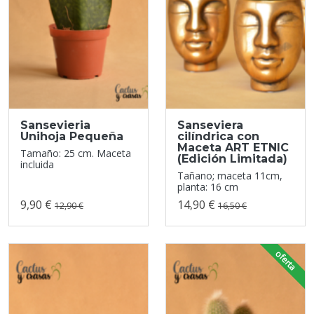
Sansevieria
Sanseviera
Unihoja Pequeña
cilíndrica con
Maceta ART ETNIC
Tamaño: 25 cm. Maceta
(Edición Limitada)
incluida
Tañano; maceta 11cm,
planta: 16 cm
9,90 €
14,90 €
12,90 €
16,50 €
oferta