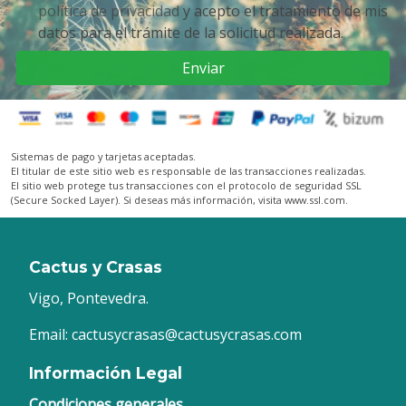
política de privacidad
y acepto el tratamiento de mis
datos para el trámite de la solicitud realizada.
Enviar
Sistemas de pago y tarjetas aceptadas.
El titular de este sitio web es responsable de las transacciones realizadas.
El sitio web protege tus transacciones con el protocolo de seguridad SSL
(Secure Socked Layer). Si deseas más información, visita www.ssl.com.
Cactus y Crasas
Vigo, Pontevedra.
Email: cactusycrasas@cactusycrasas.com
Información Legal
Condiciones generales