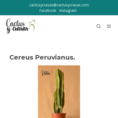
cactusycrasas@cactusycrasas.com
Facebook
Instagram
Cereus Peruvianus.