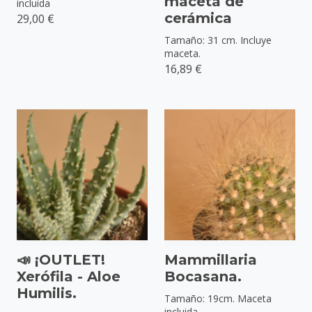
maceta de
incluida
cerámica
29,00 €
Tamaño: 31 cm. Incluye
maceta.
16,89 €
📣 ¡OUTLET!
Mammillaria
Xerófila - Aloe
Bocasana.
Humilis.
Tamaño: 19cm. Maceta
incluida