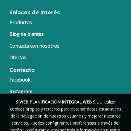
Enlaces de Interés
Productos
Blog de plantas
Contacta con nosotros
Ofertas
Contacto
Facebook
Instagram
SIWEB PLANIFICACIÓN INTEGRAL WEB S.L.U.
utiliza
cookies propias y terceros para obtener datos estadísticos
de la navegación de nuestros usuarios y mejorar nuestros
Aviso legal
servicios. Puedes configurar tus preferencias a través del
Política de cookies
botón “Configurar” o obtener más información en nuestra