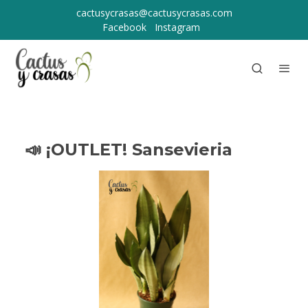
cactusycrasas@cactusycrasas.com
Facebook
Instagram
📣 ¡OUTLET! Sansevieria