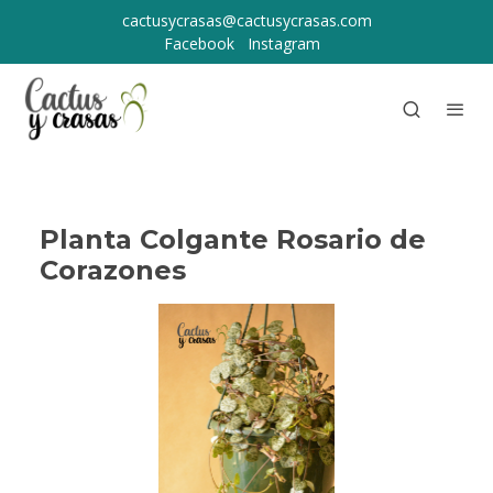
cactusycrasas@cactusycrasas.com
Facebook
Instagram
Planta Colgante Rosario de
Corazones