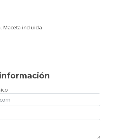
 Maceta incluida
r información
nico