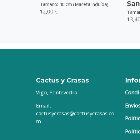
San
Tamaño: 40 cm (Maceta incluída)
12,00 €
Tamañ
13,40
Cactus y Crasas
Info
Vigo, Pontevedra.
Condi
Email:
Envío
cactusycrasas@cactusycrasas.co
Políti
m
Políti