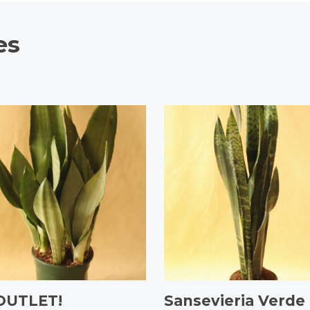
es
¡OUTLET!
Sansevieria Verde