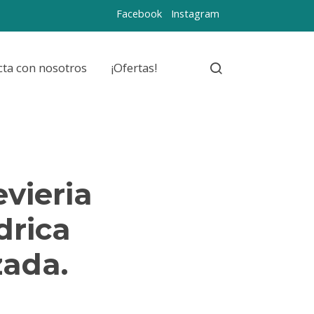
Facebook
Instagram
cta con nosotros
¡Ofertas!
vieria
drica
zada.