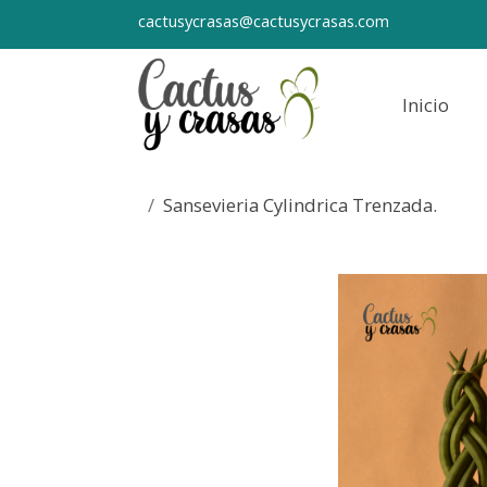
cactusycrasas@cactusycrasas.com
Inicio
Sansevieria Cylindrica Trenzada.